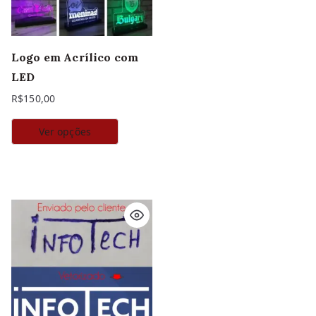
Logo em Acrílico com
LED
R$
150,00
Ver opções
Este
produto
tem
várias
variantes.
As
opções
podem
ser