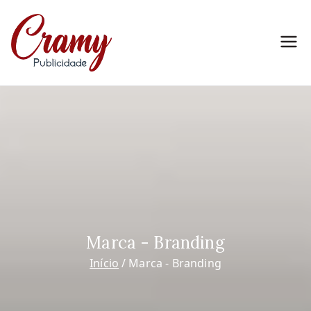
Pular
para
o
Cramy
Marketing para Empreendedores
conteúdo
Publicidade
Marca - Branding
Início
Marca - Branding