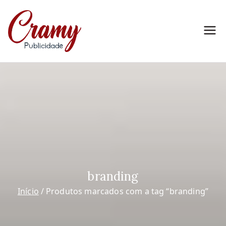
Pular
para
o
Cramy
Marketing para Empreendedores
conteúdo
Publicidade
branding
Início
Produtos marcados com a tag “branding”