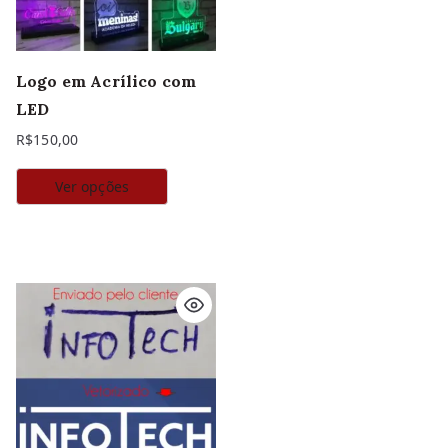
Logo em Acrílico com
LED
R$
150,00
Ver opções
Este
produto
tem
várias
variantes.
As
opções
podem
ser