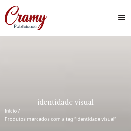
Pular
para
o
Cramy
Marketing para Empreendedores
conteúdo
Publicidade
identidade visual
Início
Produtos marcados com a tag “identidade visual”