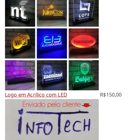
s
a
Logo em Acrílico com LED
R$
150,00